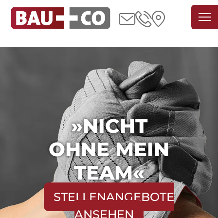
»NICHT
OHNE MEIN
TEAM«
STELLENANGEBOTE
ANSEHEN